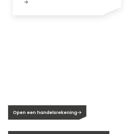
Nieuw bij Segen?
Nog geen klant bij Segen?
Open een handelsrekening
Bent u huiseigenaar?