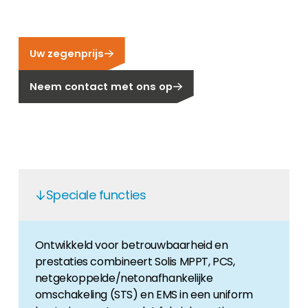
Carrière
Ben je op zoek naar een baan in de
hernieuwbare energiesector? Dan ben je hier
Uw zegenprijs
aan het juiste adres!
Neem contact met ons op
Huiseigenaar
Als u op zoek bent naar belangrijke product-
en branche-informatie, dan vindt u die hier.
Speciale functies
Ontwikkeld voor betrouwbaarheid en
prestaties combineert Solis MPPT, PCS,
netgekoppelde/netonafhankelijke
omschakeling (STS) en EMS in een uniform