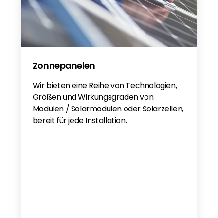
Solis EverCore 100-261kWh EN
Solis S6 EH3P(29.9-60)K-H-21A - DE
Solis S6 EH3P (29.9-60)K-H-21A - EN
Zonnepanelen
Wir bieten eine Reihe von Technologien,
Größen und Wirkungsgraden von
Modulen / Solarmodulen oder Solarzellen,
bereit für jede Installation.