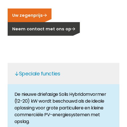
Carrière
Ben je op zoek naar een baan in de
Uw zegenprijs
hernieuwbare energiesector? Dan ben je hier
aan het juiste adres!
Neem contact met ons op
Huiseigenaar
Als u op zoek bent naar belangrijke product-
en branche-informatie, dan vindt u die hier.
Speciale functies
De nieuwe driefasige Solis Hybridomvormer
(12-20) kW wordt beschouwd als de ideale
oplossing voor grote particuliere en kleine
commerciële PV-energiesystemen met
opslag.