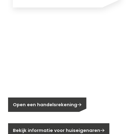
Nieuw bij Segen?
Nog geen klant bij Segen?
Open een handelsrekening
Bent u huiseigenaar?
Bekijk informatie voor huiseigenaren