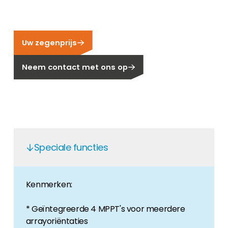
Carrière
Ben je op zoek naar een baan in de
hernieuwbare energiesector? Dan ben je hier
Uw zegenprijs
aan het juiste adres!
Neem contact met ons op
Huiseigenaar
Als u op zoek bent naar belangrijke product-
en branche-informatie, dan vindt u die hier.
Speciale functies
Kenmerken:
* Geïntegreerde 4 MPPT's voor meerdere
arrayoriëntaties