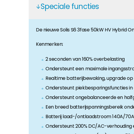
Speciale functies
Huiseigenaar
Als u op zoek bent naar belangrijke product- en br
De nieuwe Solis S6 3fase 50kW HV Hybrid 
Kenmerken:
2 seconden van 160% overbelasting
Ondersteunt een maximale ingangsstroo
Realtime batterijbewaking, upgrade op 
Ondersteunt piekbesparingsfuncties in 
Ondersteunt ongebalanceerde en halfgo
Een breed batterijspanningsbereik ond
Batterij laad-/ontlaadstroom 140A/70A
Ondersteunt 200% DC/AC-verhouding en