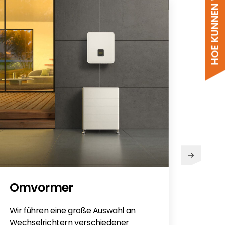
HOE KUNNEN WE HELPEN?
PV
Omvormer
Sie h
Sola
Wir führen eine große Auswahl an
monti
Wechselrichtern verschiedener