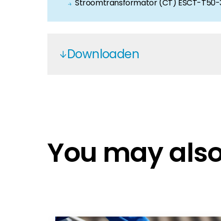
Stroomtransformator (CT) ESCT-T50-3
Downloaden
Solis Warranty Europe 2025 EN No
Solis Hybrid winter guide EN 2024
Solis Warranty Europe 2025 UK on
Solis S6 80-125K Hybrid EN
You may also 
Solis Africa 2025
Solis_Manual_S6-EH3P(75-125)K
Solis S6-EH3P(75-125)K10-NV-YD-H
NRS-2024 Solis S6-EH3P (80-125