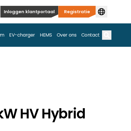
Inloggen klantportaal
Registratie
em
EV-charger
HEMS
Over ons
Contact
Zoek op
ieuwbouw tot commerciële en utiliteitstoepassingen.
e spectrum.
0kW HV Hybrid