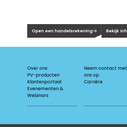
Nog geen klant bij Segen?
Bent u huis
Open een handelsrekening
Bekijk in
Over ons
Neem contact met
PV-producten
ons op
Klantenportaal
Carrière
Evenementen &
Webinars