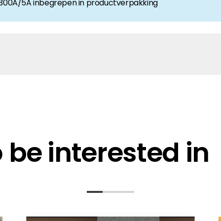
00A/5A inbegrepen in productverpakking
n UK
ly
be interested in
10-NV-YD-H
 Battery Compatibility
)K-NV-YD-H NRS097-2-1