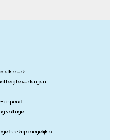
an elk merk
atterij te verlengen
ck-uppoort
og voltage
ge backup mogelijk is