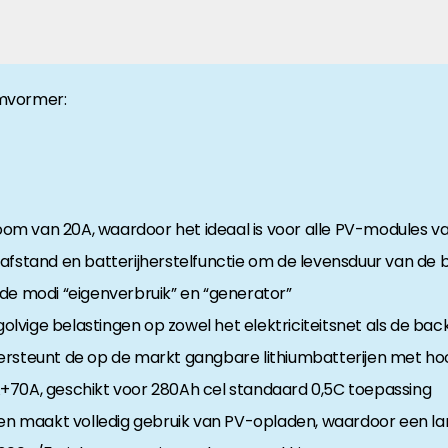
anche-informatie, dan vindt u die hier.
Omvormer:
m van 20A, waardoor het ideaal is voor alle PV-modules v
afstand en batterijherstelfunctie om de levensduur van de b
de modi “eigenverbruik” en “generator”
lvige belastingen op zowel het elektriciteitsnet als de ba
ersteunt de op de markt gangbare lithiumbatterijen met ho
+70A, geschikt voor 280Ah cel standaard 0,5C toepassing
 maakt volledig gebruik van PV-opladen, waardoor een lan