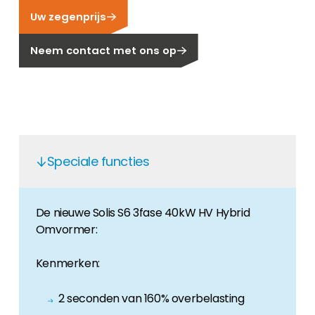
Uw zegenprijs
Carrière
Ben je op zoek naar een baan in de
Neem contact met ons op
hernieuwbare energiesector? Dan ben je hier
aan het juiste adres!
Huiseigenaar
Als u op zoek bent naar belangrijke product-
en branche-informatie, dan vindt u die hier.
Speciale functies
De nieuwe Solis S6 3fase 40kW HV Hybrid
Omvormer:
Kenmerken:
2 seconden van 160% overbelasting