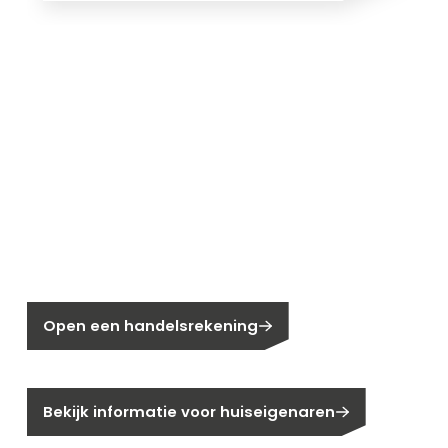
Nieuw bij Segen?
Nog geen klant bij Segen?
Open een handelsrekening
Bent u huiseigenaar?
Bekijk informatie voor huiseigenaren