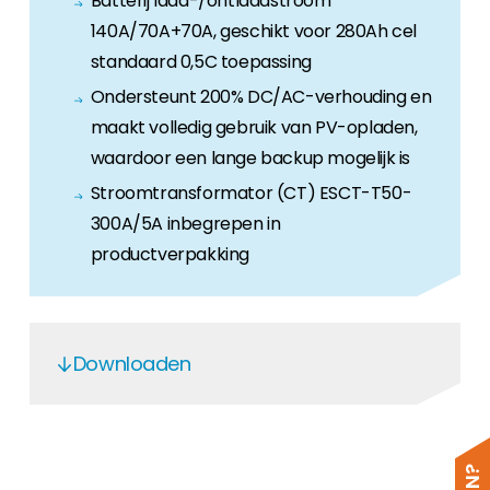
Batterij laad-/ontlaadstroom
140A/70A+70A, geschikt voor 280Ah cel
standaard 0,5C toepassing
Ondersteunt 200% DC/AC-verhouding en
maakt volledig gebruik van PV-opladen,
waardoor een lange backup mogelijk is
Stroomtransformator (CT) ESCT-T50-
300A/5A inbegrepen in
productverpakking
Downloaden
Solis S6-EH3P(30-50)K-H - EN
Solis_Manual_S6-EH3P(30-50)K-