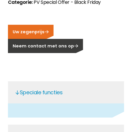
Categorie:
PV Special Offer - Black Friday
Carrière
Ben je op zoek naar een baan in de
hernieuwbare energiesector? Dan ben je hier
aan het juiste adres!
Uw zegenprijs
Huiseigenaar
Neem contact met ons op
Als u op zoek bent naar belangrijke product-
en branche-informatie, dan vindt u die hier.
Speciale functies