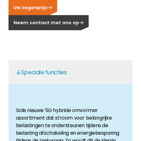
Uw zegenprijs
Carrière
Ben je op zoek naar een baan in de
Neem contact met ons op
hernieuwbare energiesector? Dan ben je hier
aan het juiste adres!
Huiseigenaar
Als u op zoek bent naar belangrijke product-
en branche-informatie, dan vindt u die hier.
Speciale functies
Solis nieuwe 5G hybride omvormer
assortiment dat stroom voor belangrijke
belastingen te ondersteunen tijdens de
belasting afschakeling en energiebesparing
tijdens de piekvraag. Zo wordt dit de ideale