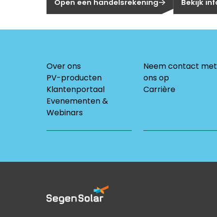
Open een handelsrekening
Bekijk in
Over ons
Neem contact met
PV-producten
ons op
Klantenportaal
Carrière
Evenementen &
Webinars