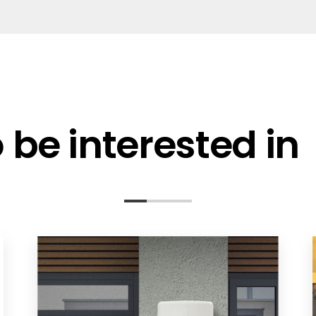
timizer
dConnected Scenarios
 Deployment Scenarios
be interested in