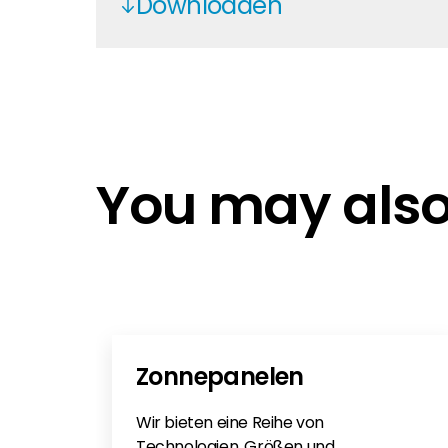
Downloaden
SUN2000-450W-P2-600W-P EN
Quick Guide SUN2000-450W-P2 Op
Optimizer Upgrade Guide for Gri
Optimizer Upgrade Guide for New
You may also 
Conditions - EN
Conditions - DE/EN
Conditions - DE/EN
Huawei 450W-P2-600W-P
Quick Guide Huawei Optimiser
SUN2000-450W-P2-600W-P DE
Zonnepanelen
Wir bieten eine Reihe von
Technologien, Größen und