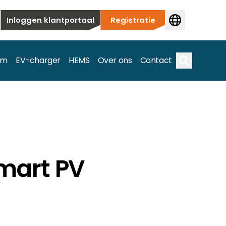
Inloggen klantportaal
Registratie
em
EV-charger
HEMS
Over ons
Contact
Zoek op
ieuwbouw tot commerciële en utiliteitstoepassingen.
mart PV
e spectrum.