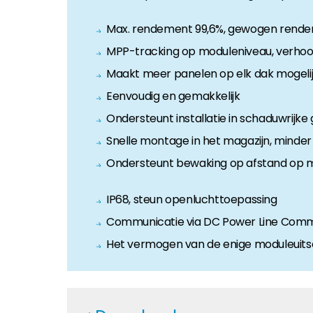
Huiseigenaar
Max. rendement 99,6%, gewogen rende
Als u op zoek bent naar belangrijke product- en br
MPP-tracking op moduleniveau, verho
Maakt meer panelen op elk dak mogeli
Eenvoudig en gemakkelijk
Ondersteunt installatie in schaduwrijke 
Snelle montage in het magazijn, minder t
Ondersteunt bewaking op afstand op m
IP68, steun openluchttoepassing
Communicatie via DC Power Line Comm
Het vermogen van de enige moduleuitsc