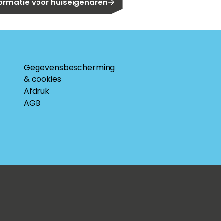
formatie voor huiseigenaren
Gegevensbescherming
& cookies
Afdruk
AGB