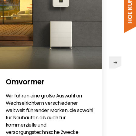
PV
Omvormer
Sie h
Sola
Wir führen eine große Auswahl an
monti
Wechselrichtern verschiedener
Flac
weltweit führender Marken, die sowohl
für e
für Neubauten als auch für
kommerzielle und
versorgungstechnische Zwecke