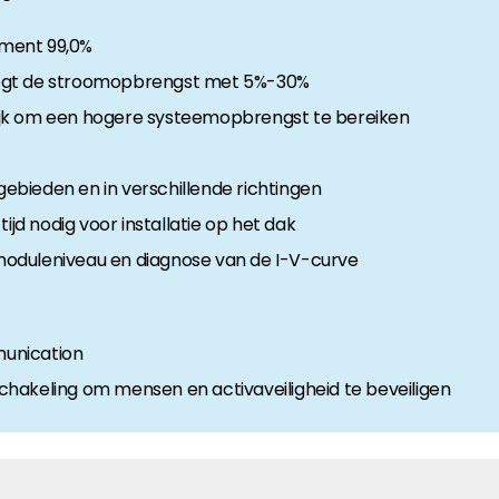
ment 99,0%
anche-informatie, dan vindt u die hier.
ogt de stroomopbrengst met 5%-30%
jk om een hogere systeemopbrengst te bereiken
gebieden en in verschillende richtingen
ijd nodig voor installatie op het dak
oduleniveau en diagnose van de I-V-curve
unication
hakeling om mensen en activaveiligheid te beveiligen