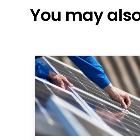
Tesla Job Check Out
You may also 
UK Partner Support - Contact Deta
Tesla Gateway
Tesla Gateway
Powerwall 2
Cyber Security Compliance
Tesla Powerwall 3 EN 2025
Tesla Powerwall 3 EN 2025
Tesla Powerwall 3