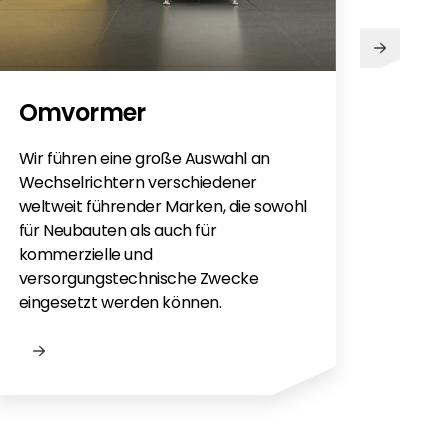
PV
Omvormer
Sie h
Sola
Wir führen eine große Auswahl an
monti
Wechselrichtern verschiedener
Flac
weltweit führender Marken, die sowohl
für e
für Neubauten als auch für
kommerzielle und
versorgungstechnische Zwecke
eingesetzt werden können.