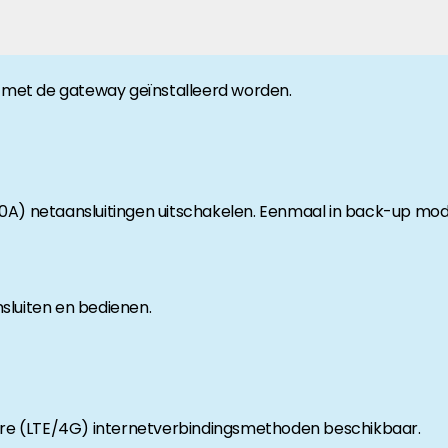
anche-informatie, dan vindt u die hier.
met de gateway geïnstalleerd worden.
80A) netaansluitingen uitschakelen. Eenmaal in back-up mod
sluiten en bedienen.
aire (LTE/4G) internetverbindingsmethoden beschikbaar.