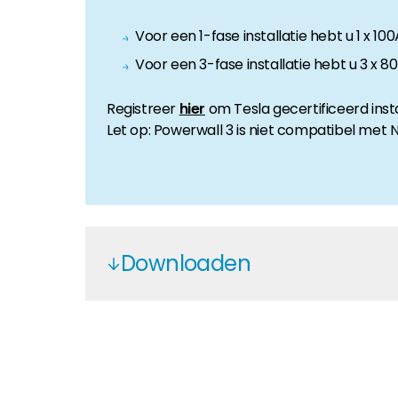
Voor een 1-fase installatie hebt u 1 x 10
Voor een 3-fase installatie hebt u 3 x 8
Registreer
hier
om Tesla gecertificeerd inst
Let op:
Powerwall 3 is niet compatibel met Ne
Downloaden
Tesla AC Powerwall WIRING SCHE
Tesla AC Powerwall
Tesla AC Powerwall