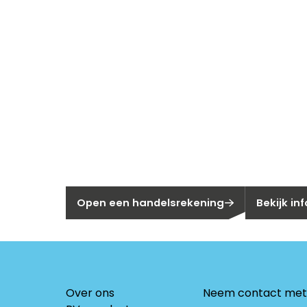
Nieuw bij Se
Nog geen klant bij Segen?
Bent u huis
Open een handelsrekening
Bekijk in
Over ons
Neem contact met