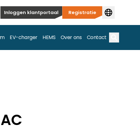
Inloggen klantportaal
Registratie
em
EV-charger
HEMS
Over ons
Contact
Zoek op
ieuwbouw tot commerciële en utiliteitstoepassingen.
e spectrum.
 AC