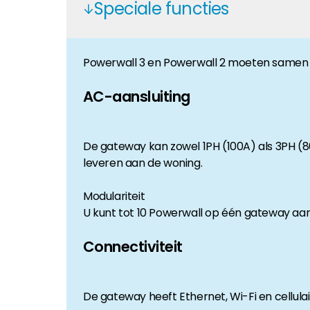
Speciale functies
Huiseigenaar
Als u op zoek bent naar belangrijke product- en br
Powerwall 3 en Powerwall 2 moeten samen 
AC-aansluiting
De gateway kan zowel 1PH (100A) als 3PH (
leveren aan de woning.
Modulariteit
U kunt tot 10 Powerwall op één gateway aan
Connectiviteit
De gateway heeft Ethernet, Wi-Fi en cellul