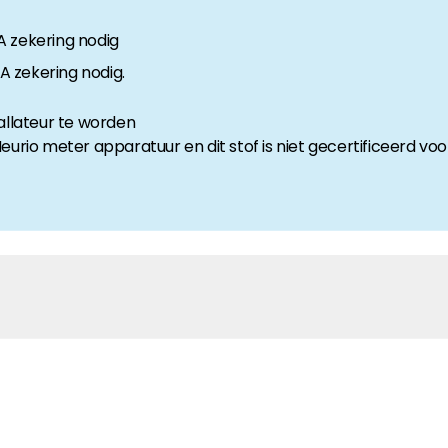
0A zekering nodig
0A zekering nodig.
allateur te worden
urio meter apparatuur en dit stof is niet gecertificeerd voo
MATIC