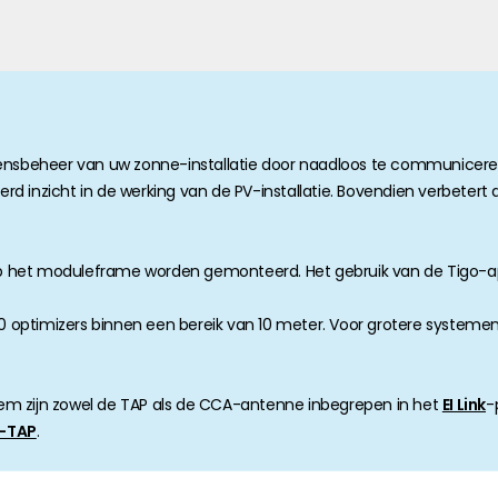
anche-informatie, dan vindt u die hier.
vensbeheer van uw zonne-installatie door naadloos te communicer
inzicht in de werking van de PV-installatie. Bovendien verbetert de
et moduleframe worden gemonteerd. Het gebruik van de Tigo-app zo
ptimizers binnen een bereik van 10 meter. Voor grotere systemen 
em zijn zowel de TAP als de CCA-antenne inbegrepen in het
EI Link
-
-TAP
.