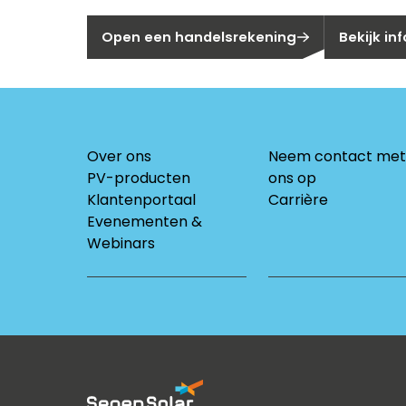
Open een handelsrekening
Bekijk in
Over ons
Neem contact met
PV-producten
ons op
Klantenportaal
Carrière
Evenementen &
Webinars