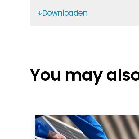
Downloaden
Tigo TAP - EN
Tigo System Design Guide
Tigo September 2022 - DE
Tigo TS4 with TAP and CCA - EN
You may also 
Tigo TAP - DE
Tigo TAP - NL
Tigo TAP - PL
Tigo TAP - ES
Tigo TAP - IT
Tigo TS4 with TAP and CCA - DE
Tigo App - DE