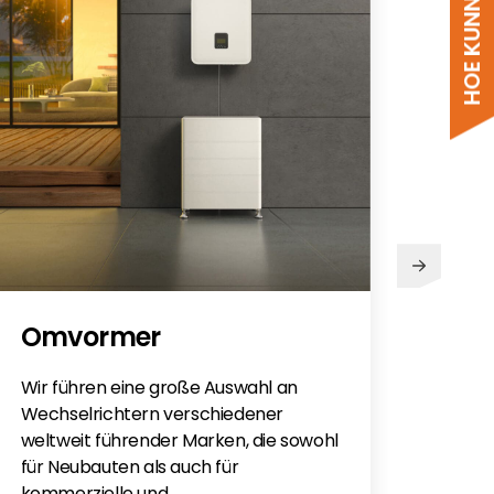
PV
Omvormer
Sie h
Sola
Wir führen eine große Auswahl an
monti
Wechselrichtern verschiedener
Flac
weltweit führender Marken, die sowohl
für e
für Neubauten als auch für
kommerzielle und