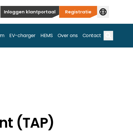
Inloggen klantportaal
Registratie
em
EV-charger
HEMS
Over ons
Contact
Zoek op
ieuwbouw tot commerciële en utiliteitstoepassingen.
e spectrum.
nt (TAP)