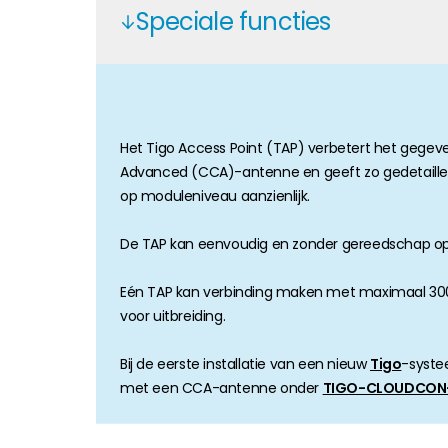
Speciale functies
Huiseigenaar
Als u op zoek bent naar belangrijke product- en br
Het Tigo Access Point (TAP) verbetert het gege
Advanced (CCA)-antenne en geeft zo gedetailleerd 
op moduleniveau aanzienlijk.
De TAP kan eenvoudig en zonder gereedschap op h
Eén TAP kan verbinding maken met maximaal 300 o
voor uitbreiding.
Bij de eerste installatie van een nieuw
Tigo
-syste
met een CCA-antenne onder
TIGO-CLOUDCON