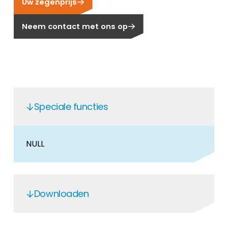
Uw zegenprijs
Carrière
Ben je op zoek naar een baan in de
Neem contact met ons op
hernieuwbare energiesector? Dan ben je hier
aan het juiste adres!
Huiseigenaar
Als u op zoek bent naar belangrijke product-
en branche-informatie, dan vindt u die hier.
Speciale functies
NULL
Downloaden