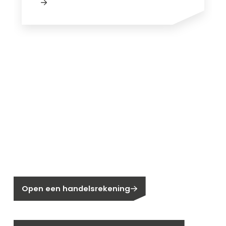
Nieuw bij Segen?
Nog geen klant bij Segen?
Open een handelsrekening
Bent u huiseigenaar?