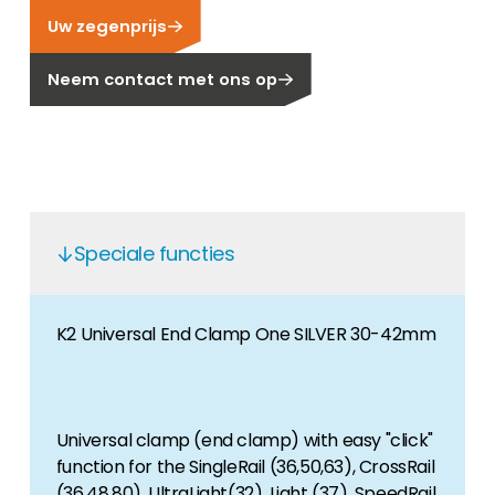
Uw zegenprijs
Carrière
Ben je op zoek naar een baan in de
Neem contact met ons op
hernieuwbare energiesector? Dan ben je hier
aan het juiste adres!
Huiseigenaar
Als u op zoek bent naar belangrijke product-
en branche-informatie, dan vindt u die hier.
Speciale functies
K2 Universal End Clamp One SILVER 30-42mm
Universal clamp (end clamp) with easy "click"
function for the SingleRail (36,50,63), CrossRail
(36,48,80), UltraLight(32), Light (37), SpeedRail