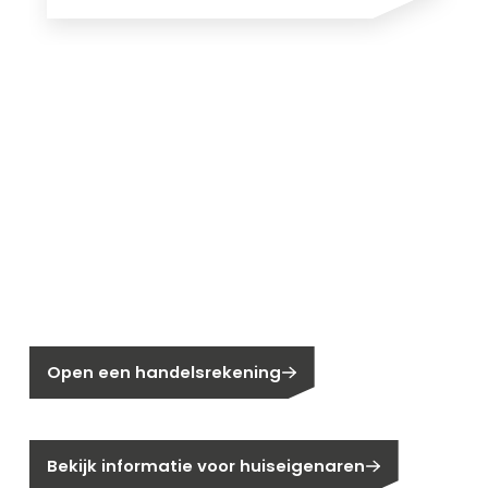
Nieuw bij Segen?
Nog geen klant bij Segen?
Open een handelsrekening
Bent u huiseigenaar?
Bekijk informatie voor huiseigenaren