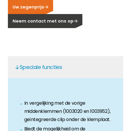
Uw zegenprijs
Carrière
Ben je op zoek naar een baan in de
Neem contact met ons op
hernieuwbare energiesector? Dan ben je hier
aan het juiste adres!
Huiseigenaar
Als u op zoek bent naar belangrijke product-
en branche-informatie, dan vindt u die hier.
Speciale functies
In vergelijking met de vorige
middenklemmen (1003020 en 1003952),
geïntegreerde clip onder de klemplaat.
Biedt de mogelijkheid om de