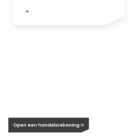
Nieuw bij Segen?
Nog geen klant bij Segen?
Open een handelsrekening
Bent u huiseigenaar?