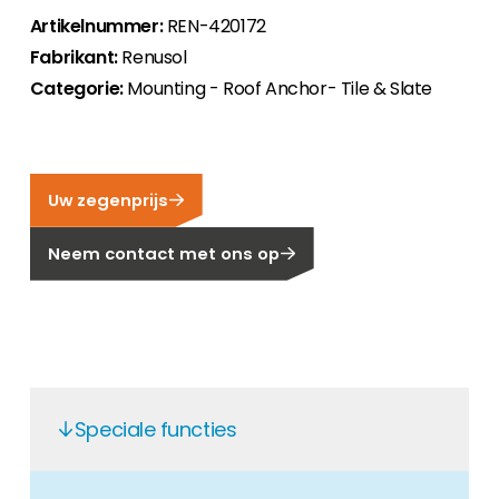
Artikelnummer:
REN-420172
Carrière
Ben je op zoek naar een baan in de
Fabrikant:
Renusol
hernieuwbare energiesector? Dan ben je hier
Categorie:
Mounting - Roof Anchor- Tile & Slate
aan het juiste adres!
Huiseigenaar
Als u op zoek bent naar belangrijke product-
Uw zegenprijs
en branche-informatie, dan vindt u die hier.
Neem contact met ons op
Speciale functies