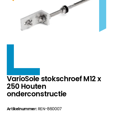
Producten per fabrikant
omvormers.
We hebben het juiste montagesysteem voor
We bieden je een eersteklas selectie van HEMS-
Producten per fabrikant
elk dak.
Over ons
Accessoires
systemen voor nieuwe en bestaande PV-systemen.
We bieden je een selectie van inbouwdozen die
Aanvullende producten voor je installatie.
ideaal zijn voor de Nederlandse markt.
Accessoires
We staan al 10 jaar persoonlijk voor je klaar en
Producten per fabrikant
Contact
Aanvullende producten voor je installatie.
leveren je de beste PV-producten.
HEMS optimaliseren het gebruik van zonne-
Accessoires
energie in huis - voor meer zelfvoorziening,
Aanvullende producten voor je installatie.
Over ons
efficiëntie en kostenbesparing.
Bij ons heb je vanaf het begin persoonlijk
contact met alle afdelingen en vind je een
PV-accessoires
marktconforme portfolio.
Aanvullende producten voor je installatie.
Segen team
VarioSole stokschroef M12 x
Maak kennis met onze PV-experts.
250 Houten
onderconstructie
Klantenportaal
Ons klantenportaal biedt 24/7 live prijzen,
productbeschikbaarheid en documentatie!
Artikelnummer:
REN-860007