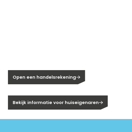
Nieuw bij Segen?
Nog geen klant bij Segen?
Open een handelsrekening
Bent u huiseigenaar?
Bekijk informatie voor huiseigenaren