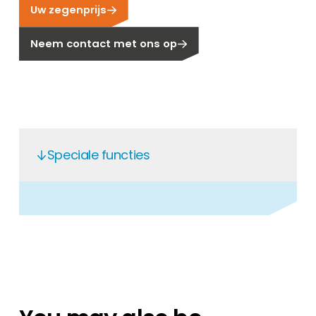
Uw zegenprijs
Carrière
Ben je op zoek naar een baan in de
Neem contact met ons op
hernieuwbare energiesector? Dan ben je hier
aan het juiste adres!
Huiseigenaar
Als u op zoek bent naar belangrijke product-
en branche-informatie, dan vindt u die hier.
Speciale functies