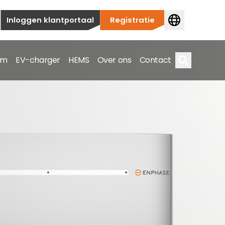
Inloggen klantportaal
Registratie
em
EV-charger
HEMS
Over ons
Contact
Zoek op
ieuwbouw tot commerciële en utiliteitstoepassingen.
e spectrum.