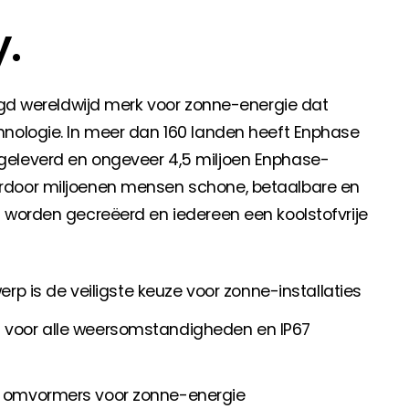
.
anche-informatie, dan vindt u die hier.
igd wereldwijd merk voor zonne-energie dat
nologie. In meer dan 160 landen heeft Enphase
eleverd en ongeveer 4,5 miljoen Enphase-
rdoor miljoenen mensen schone, betaalbare en
 worden gecreëerd en iedereen een koolstofvrije
 is de veiligste keuze voor zonne-installaties
t voor alle weersomstandigheden en IP67
jn omvormers voor zonne-energie