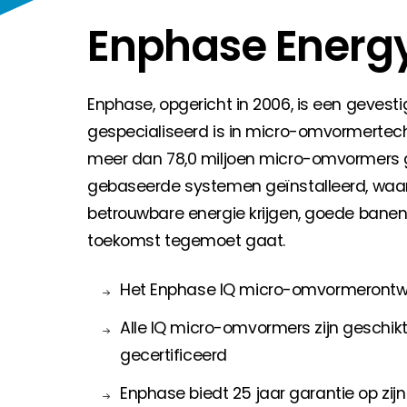
Huiseigenaar
Enphase Energy
Als u op zoek bent naar belangrijke product- en br
Enphase, opgericht in 2006, is een gevest
gespecialiseerd is in micro-omvormertech
meer dan 78,0 miljoen micro-omvormers g
gebaseerde systemen geïnstalleerd, waa
betrouwbare energie krijgen, goede banen
toekomst tegemoet gaat.
Het Enphase IQ micro-omvormerontwerp
Alle IQ micro-omvormers zijn geschik
gecertificeerd
Enphase biedt 25 jaar garantie op zi